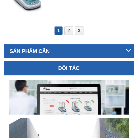
1
2
3
SẢN PHẨM CÂN
ĐỐI TÁC