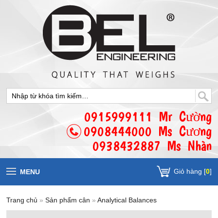
0915999111 Mr Cường
0908444000 Ms Cương
0938432887 Ms Nhàn
Giỏ hàng [
0
]
MENU
Trang chủ
»
Sản phẩm cân
»
Analytical Balances